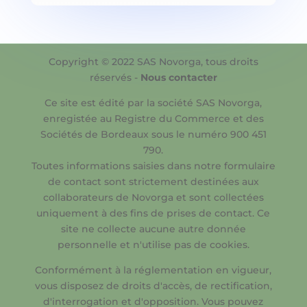
Copyright © 2022 SAS Novorga, tous droits
réservés -
Nous contacter
Ce site est édité par la société SAS Novorga,
enregistée au Registre du Commerce et des
Sociétés de Bordeaux sous le numéro 900 451
790.
Toutes informations saisies dans notre formulaire
de contact sont strictement destinées aux
collaborateurs de Novorga et sont collectées
uniquement à des fins de prises de contact. Ce
site ne collecte aucune autre donnée
personnelle et n'utilise pas de cookies.
Conformément à la réglementation en vigueur,
vous disposez de droits d'accès, de rectification,
d'interrogation et d'opposition. Vous pouvez